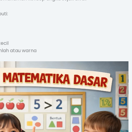
ti:
ecil
lah atau warna