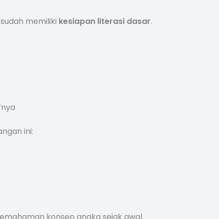
 sudah memiliki
kesiapan literasi dasar
.
fnya
gan ini:
emahaman konsep angka sejak awal.