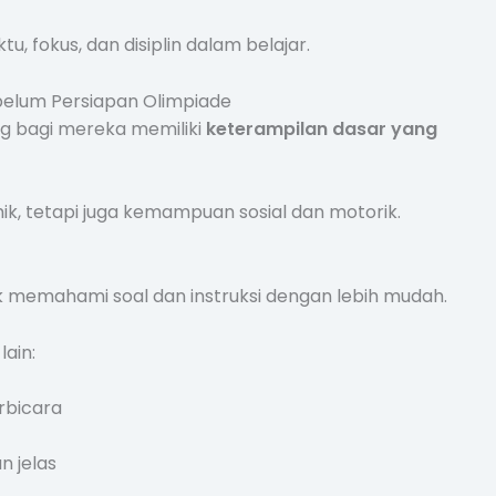
u, fokus, dan disiplin dalam belajar.
ebelum Persiapan Olimpiade
ng bagi mereka memiliki
keterampilan dasar yang
k, tetapi juga kemampuan sosial dan motorik.
emahami soal dan instruksi dengan lebih mudah.
ain:
rbicara
 jelas