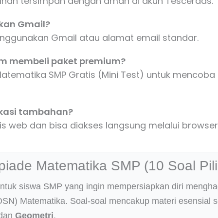
tihan tersimpan dengan aman di akun Tescerdas.
akan Gmail?
 menggunakan Gmail atau alamat email standar.
um membeli paket premium?
 Matematika SMP Gratis (Mini Test) untuk mencob
likasi tambahan?
is web dan bisa diakses langsung melalui browser
piade Matematika SMP (10 Soal Pil
 untuk siswa SMP yang ingin mempersiapkan diri mengha
OSN) Matematika. Soal-soal mencakup materi esensial s
 dan
Geometri
.