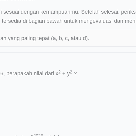
ri sesuai dengan kemampuanmu. Setelah selesai, periksa
tersedia di bagian bawah untuk mengevaluasi dan meni
an yang paling tepat (a, b, c, atau d).
2
2
 6, berapakah nilai dari x
+ y
?
2023