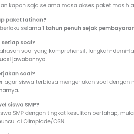
han kapan saja selama masa akses paket masih ak
p paket latihan?
 berlaku selama
1 tahun penuh sejak pembayaran
setiap soal?
bahasan soal yang komprehensif, langkah-demi-
uasi jawabannya.
rjakan soal?
imer agar siswa terbiasa mengerjakan soal denga
narnya.
vel siswa SMP?
siswa SMP dengan tingkat kesulitan bertahap, mul
 muncul di Olimpiade/OSN.