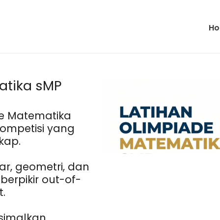
H
atika sMP
de Matematika
kompetisi yang
kap.
r, geometri, dan
erpikir out-of-
.
ksimalkan