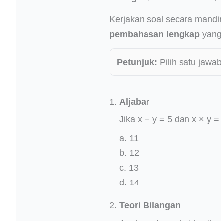
Kerjakan soal secara mandi
pembahasan lengkap
yang 
Petunjuk:
Pilih satu jawab
Aljabar
Jika x + y = 5 dan x × y =
a. 11
b. 12
c. 13
d. 14
Teori Bilangan