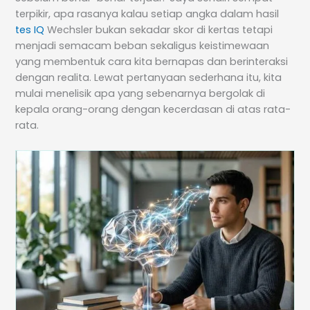
terpikir, apa rasanya kalau setiap angka dalam hasil
tes IQ
Wechsler bukan sekadar skor di kertas tetapi
menjadi semacam beban sekaligus keistimewaan
yang membentuk cara kita bernapas dan berinteraksi
dengan realita. Lewat pertanyaan sederhana itu, kita
mulai menelisik apa yang sebenarnya bergolak di
kepala orang-orang dengan kecerdasan di atas rata-
rata.