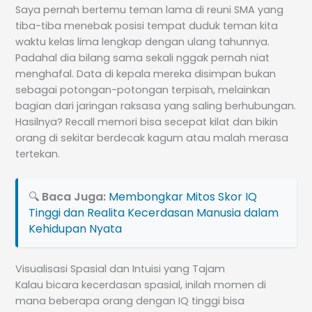
Saya pernah bertemu teman lama di reuni SMA yang
tiba-tiba menebak posisi tempat duduk teman kita
waktu kelas lima lengkap dengan ulang tahunnya.
Padahal dia bilang sama sekali nggak pernah niat
menghafal. Data di kepala mereka disimpan bukan
sebagai potongan-potongan terpisah, melainkan
bagian dari jaringan raksasa yang saling berhubungan.
Hasilnya? Recall memori bisa secepat kilat dan bikin
orang di sekitar berdecak kagum atau malah merasa
tertekan.
🔍
Baca Juga:
Membongkar Mitos Skor IQ
Tinggi dan Realita Kecerdasan Manusia dalam
Kehidupan Nyata
Visualisasi Spasial dan Intuisi yang Tajam
Kalau bicara kecerdasan spasial, inilah momen di
mana beberapa orang dengan IQ tinggi bisa