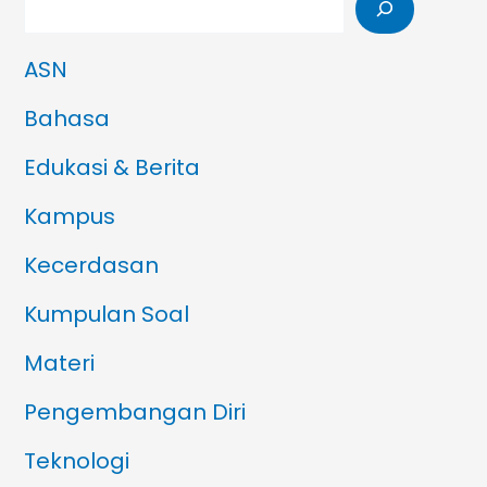
ASN
Bahasa
Edukasi & Berita
Kampus
Kecerdasan
Kumpulan Soal
Materi
Pengembangan Diri
Teknologi