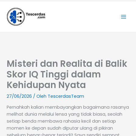
Lewati
ke
konten
Misteri dan Realita di Balik
Skor IQ Tinggi dalam
Kehidupan Nyata
27/06/2026
/ Oleh
TescerdasTeam
Pernahkah kalian membayangkan bagaimana rasanya
melihat dunia melalui lensa yang tidak biasa, seolah
setiap benda membawa rahasia kecil dan setiap
momen ke depan sudah diputar ulang di pikiran
sebelum benar-benar terjadi? Saya sendiri sempat