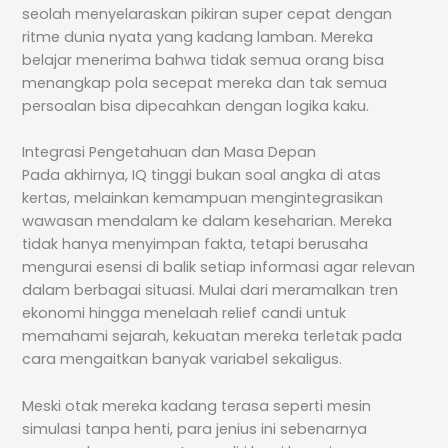
seolah menyelaraskan pikiran super cepat dengan
ritme dunia nyata yang kadang lamban. Mereka
belajar menerima bahwa tidak semua orang bisa
menangkap pola secepat mereka dan tak semua
persoalan bisa dipecahkan dengan logika kaku.
Integrasi Pengetahuan dan Masa Depan
Pada akhirnya, IQ tinggi bukan soal angka di atas
kertas, melainkan kemampuan mengintegrasikan
wawasan mendalam ke dalam keseharian. Mereka
tidak hanya menyimpan fakta, tetapi berusaha
mengurai esensi di balik setiap informasi agar relevan
dalam berbagai situasi. Mulai dari meramalkan tren
ekonomi hingga menelaah relief candi untuk
memahami sejarah, kekuatan mereka terletak pada
cara mengaitkan banyak variabel sekaligus.
Meski otak mereka kadang terasa seperti mesin
simulasi tanpa henti, para jenius ini sebenarnya