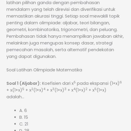
latihan pilihan ganda dengan pembahasan
mendalam yang telah direvisi dan diverifikasi untuk
memastikan akurasi tinggi. Setiap soal mewakili topik
penting dalam olimpiade: aljabar, teori bilangan,
geometri, kombinatorika, trigonometri, dan peluang.
Pembahasan tidak hanya menampilkan jawaban akhir,
melainkan juga mengupas konsep dasar, strategi
pemecahan masalah, serta alternatif pendekatan
yang dapat digunakan.
Soal Latihan Olimpiade Matematika
5
6
Soal 1 (Aljabar):
Koefisien dari x
pada ekspansi (1+x)
5
2
4
3
3
4
2
5
+ x(1+x)
+ x
(1+x)
+ x
(1+x)
+ x
(1+x)
+ x
(1+x)
adalah…
A. 6
B. 15
C. 21
D. 28