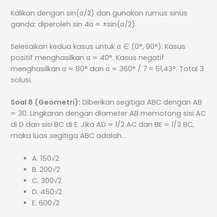
Kalikan dengan sin(α/2) dan gunakan rumus sinus
ganda: diperoleh sin 4α = ±sin(α/2).
Selesaikan kedua kasus untuk α ∈ (0°, 90°): Kasus
positif menghasilkan α = 40°. Kasus negatif
menghasilkan α = 80° dan α = 360° / 7 ≈ 51,43°. Total 3
solusi.
Soal 8 (Geometri):
Diberikan segitiga ABC dengan AB
= 30. Lingkaran dengan diameter AB memotong sisi AC
di D dan sisi BC di E. Jika AD = 1/2 AC dan BE = 1/3 BC,
maka luas segitiga ABC adalah…
A. 150√2
B. 200√2
C. 300√2
D. 450√2
E. 600√2