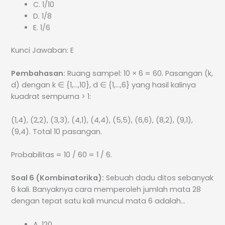
C. 1/10
D. 1/8
E. 1/6
Kunci Jawaban: E
Pembahasan:
Ruang sampel: 10 × 6 = 60. Pasangan (k,
d) dengan k ∈ {1,…,10}, d ∈ {1,…,6} yang hasil kalinya
kuadrat sempurna > 1:
(1,4), (2,2), (3,3), (4,1), (4,4), (5,5), (6,6), (8,2), (9,1),
(9,4). Total 10 pasangan.
Probabilitas = 10 / 60 = 1 / 6.
Soal 6 (Kombinatorika):
Sebuah dadu ditos sebanyak
6 kali. Banyaknya cara memperoleh jumlah mata 28
dengan tepat satu kali muncul mata 6 adalah…
A. 120