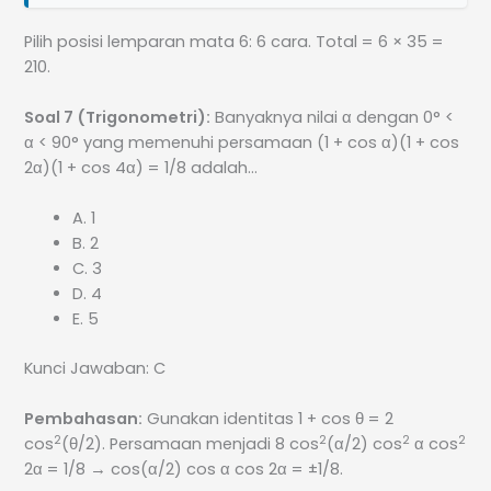
Pilih posisi lemparan mata 6: 6 cara. Total = 6 × 35 =
210.
Soal 7 (Trigonometri):
Banyaknya nilai α dengan 0° <
α < 90° yang memenuhi persamaan (1 + cos α)(1 + cos
2α)(1 + cos 4α) = 1/8 adalah…
A. 1
B. 2
C. 3
D. 4
E. 5
Kunci Jawaban: C
Pembahasan:
Gunakan identitas 1 + cos θ = 2
2
2
2
2
cos
(θ/2). Persamaan menjadi 8 cos
(α/2) cos
α cos
2α = 1/8 → cos(α/2) cos α cos 2α = ±1/8.