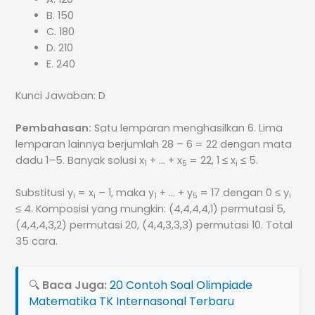
B. 150
C. 180
D. 210
E. 240
Kunci Jawaban: D
Pembahasan:
Satu lemparan menghasilkan 6. Lima
lemparan lainnya berjumlah 28 – 6 = 22 dengan mata
dadu 1–5. Banyak solusi x
+ … + x
= 22, 1 ≤ x
≤ 5.
1
5
i
Substitusi y
= x
– 1, maka y
+ … + y
= 17 dengan 0 ≤ y
i
i
1
5
i
≤ 4. Komposisi yang mungkin: (4,4,4,4,1) permutasi 5,
(4,4,4,3,2) permutasi 20, (4,4,3,3,3) permutasi 10. Total
35 cara.
🔍
Baca Juga:
20 Contoh Soal Olimpiade
Matematika TK Internasonal Terbaru