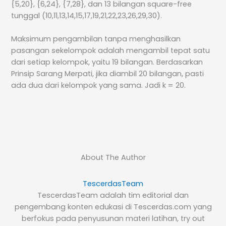
{5,20}, {6,24}, {7,28}, dan 13 bilangan square-free
tunggal (10,11,13,14,15,17,19,21,22,23,26,29,30).
Maksimum pengambilan tanpa menghasilkan
pasangan sekelompok adalah mengambil tepat satu
dari setiap kelompok, yaitu 19 bilangan. Berdasarkan
Prinsip Sarang Merpati, jika diambil 20 bilangan, pasti
ada dua dari kelompok yang sama. Jadi k = 20.
About The Author
TescerdasTeam
TescerdasTeam adalah tim editorial dan
pengembang konten edukasi di Tescerdas.com yang
berfokus pada penyusunan materi latihan, try out