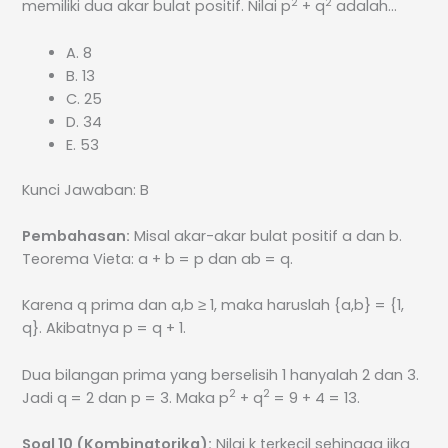
2
2
memiliki dua akar bulat positif. Nilai p
+ q
adalah…
A. 8
B. 13
C. 25
D. 34
E. 53
Kunci Jawaban: B
Pembahasan:
Misal akar-akar bulat positif a dan b.
Teorema Vieta: a + b = p dan ab = q.
Karena q prima dan a,b ≥ 1, maka haruslah {a,b} = {1,
q}. Akibatnya p = q + 1.
Dua bilangan prima yang berselisih 1 hanyalah 2 dan 3.
2
2
Jadi q = 2 dan p = 3. Maka p
+ q
= 9 + 4 = 13.
Soal 10 (Kombinatorika):
Nilai k terkecil sehingga jika