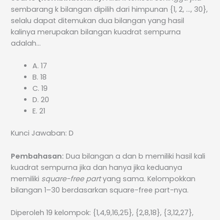
sembarang k bilangan dipilih dari himpunan {1, 2, …, 30},
selalu dapat ditemukan dua bilangan yang hasil
kalinya merupakan bilangan kuadrat sempurna
adalah…
A. 17
B. 18
C. 19
D. 20
E. 21
Kunci Jawaban: D
Pembahasan:
Dua bilangan a dan b memiliki hasil kali
kuadrat sempurna jika dan hanya jika keduanya
memiliki
square-free part
yang sama. Kelompokkan
bilangan 1–30 berdasarkan square-free part-nya.
Diperoleh 19 kelompok: {1,4,9,16,25}, {2,8,18}, {3,12,27},