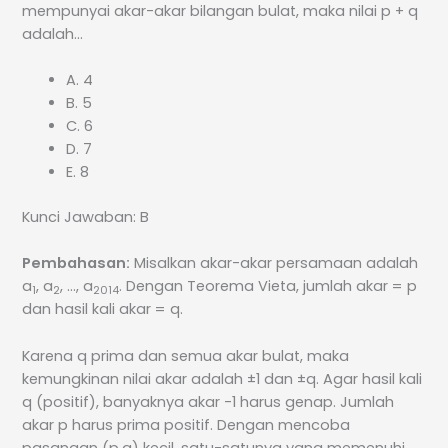
mempunyai akar-akar bilangan bulat, maka nilai p + q
adalah…
A. 4
B. 5
C. 6
D. 7
E. 8
Kunci Jawaban: B
Pembahasan:
Misalkan akar-akar persamaan adalah
a
, a
, …, a
. Dengan Teorema Vieta, jumlah akar = p
1
2
2014
dan hasil kali akar = q.
Karena q prima dan semua akar bulat, maka
kemungkinan nilai akar adalah ±1 dan ±q. Agar hasil kali
q (positif), banyaknya akar -1 harus genap. Jumlah
akar p harus prima positif. Dengan mencoba
pasangan (p,q) kecil, satu-satunya yang memenuhi