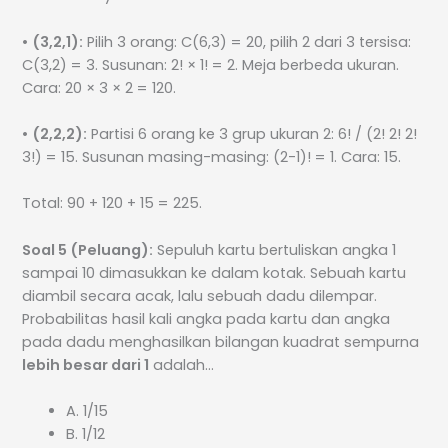
•
(3,2,1):
Pilih 3 orang: C(6,3) = 20, pilih 2 dari 3 tersisa:
C(3,2) = 3. Susunan: 2! × 1! = 2. Meja berbeda ukuran.
Cara: 20 × 3 × 2 = 120.
•
(2,2,2):
Partisi 6 orang ke 3 grup ukuran 2: 6! / (2! 2! 2!
3!) = 15. Susunan masing-masing: (2-1)! = 1. Cara: 15.
Total: 90 + 120 + 15 = 225.
Soal 5 (Peluang):
Sepuluh kartu bertuliskan angka 1
sampai 10 dimasukkan ke dalam kotak. Sebuah kartu
diambil secara acak, lalu sebuah dadu dilempar.
Probabilitas hasil kali angka pada kartu dan angka
pada dadu menghasilkan bilangan kuadrat sempurna
lebih besar dari 1
adalah…
A. 1/15
B. 1/12