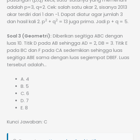
adalah p=3, q=2. Cek: salah satu akar 2, sisanya 2013
akar terdiri dari 1 dan -1. Dapat diatur agar jumlah 3
2
2
dan hasil kali 2. p
+ q
= 13 juga prima. Jadi p + q = 5.
Soal 3 (Geometri):
Diberikan segitiga ABC dengan
luas 10. Titik D pada AB sehingga AD = 2, DB = 3. Titik E
pada BC dan F pada CA sedemikian sehingga luas
segitiga ABE sama dengan luas segiempat DBEF. Luas
tersebut adalah…
A. 4
B. 5
C. 6
D. 7
E. 8
Kunci Jawaban: C