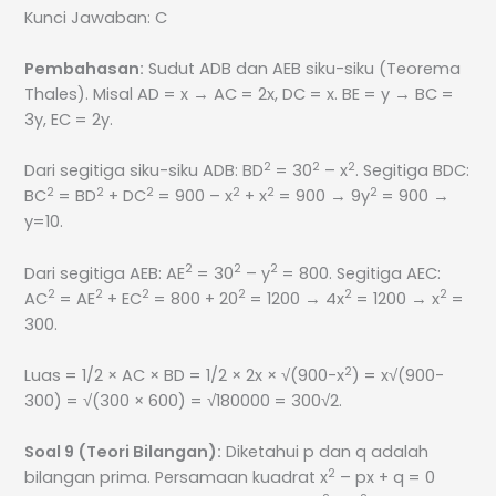
Kunci Jawaban: C
Pembahasan:
Sudut ADB dan AEB siku-siku (Teorema
Thales). Misal AD = x → AC = 2x, DC = x. BE = y → BC =
3y, EC = 2y.
2
2
2
Dari segitiga siku-siku ADB: BD
= 30
– x
. Segitiga BDC:
2
2
2
2
2
2
BC
= BD
+ DC
= 900 – x
+ x
= 900 → 9y
= 900 →
y=10.
2
2
2
Dari segitiga AEB: AE
= 30
– y
= 800. Segitiga AEC:
2
2
2
2
2
2
AC
= AE
+ EC
= 800 + 20
= 1200 → 4x
= 1200 → x
=
300.
2
Luas = 1/2 × AC × BD = 1/2 × 2x × √(900-x
) = x√(900-
300) = √(300 × 600) = √180000 = 300√2.
Soal 9 (Teori Bilangan):
Diketahui p dan q adalah
2
bilangan prima. Persamaan kuadrat x
– px + q = 0