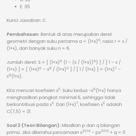
E. 35
Kunci Jawaban: C
Pembahasan:
Bentuk di atas merupakan deret
6
geometri dengan suku pertama a = (1+x)
, rasio r = x /
(1+x), dan banyak suku n = 6.
6
6
Jumlah deret: S = [ (1+x)
(1 – (x / (1+x))
) ] / [ 1 – x /
6
6
0
7
(1+x) ] = [ (1+x)
– x
/ (1+x)
] / [ 1 / (1+x) ] = (1+x)
–
6
x
(1+x).
5
6
Kita mencari koefisien x
. Suku kedua -x
(1+x) hanya
menghasilkan pangkat minimal 6, sehingga tidak
5
7
5
berkontribusi pada x
. Dari (1+x)
, koefisien x
adalah
C(7,5) = 21.
Soal 2 (Teori Bilangan):
Misalkan p dan q bilangan
2014
2013
prima. Jika diketahui persamaan x
– px
+ q = 0