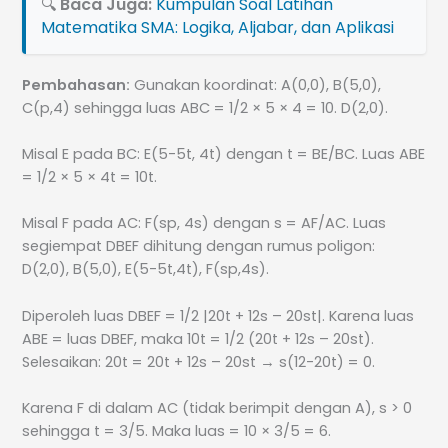
🔍
Baca Juga:
Kumpulan Soal Latihan
Matematika SMA: Logika, Aljabar, dan Aplikasi
Pembahasan:
Gunakan koordinat: A(0,0), B(5,0),
C(p,4) sehingga luas ABC = 1/2 × 5 × 4 = 10. D(2,0).
Misal E pada BC: E(5-5t, 4t) dengan t = BE/BC. Luas ABE
= 1/2 × 5 × 4t = 10t.
Misal F pada AC: F(sp, 4s) dengan s = AF/AC. Luas
segiempat DBEF dihitung dengan rumus poligon:
D(2,0), B(5,0), E(5-5t,4t), F(sp,4s).
Diperoleh luas DBEF = 1/2 |20t + 12s – 20st|. Karena luas
ABE = luas DBEF, maka 10t = 1/2 (20t + 12s – 20st).
Selesaikan: 20t = 20t + 12s – 20st → s(12-20t) = 0.
Karena F di dalam AC (tidak berimpit dengan A), s > 0
sehingga t = 3/5. Maka luas = 10 × 3/5 = 6.