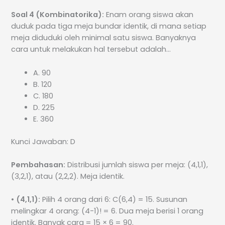
Soal 4 (Kombinatorika):
Enam orang siswa akan
duduk pada tiga meja bundar identik, di mana setiap
meja diduduki oleh minimal satu siswa. Banyaknya
cara untuk melakukan hal tersebut adalah…
A. 90
B. 120
C. 180
D. 225
E. 360
Kunci Jawaban: D
Pembahasan:
Distribusi jumlah siswa per meja: (4,1,1),
(3,2,1), atau (2,2,2). Meja identik.
•
(4,1,1):
Pilih 4 orang dari 6: C(6,4) = 15. Susunan
melingkar 4 orang: (4-1)! = 6. Dua meja berisi 1 orang
identik. Banyak cara = 15 × 6 = 90.