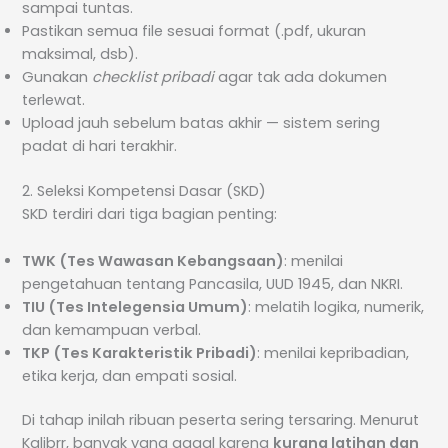
sampai tuntas.
Pastikan semua file sesuai format (.pdf, ukuran
maksimal, dsb).
Gunakan
checklist pribadi
agar tak ada dokumen
terlewat.
Upload jauh sebelum batas akhir — sistem sering
padat di hari terakhir.
2. Seleksi Kompetensi Dasar (SKD)
SKD terdiri dari tiga bagian penting:
TWK (Tes Wawasan Kebangsaan)
: menilai
pengetahuan tentang Pancasila, UUD 1945, dan NKRI.
TIU (Tes Intelegensia Umum)
: melatih logika, numerik,
dan kemampuan verbal.
TKP (Tes Karakteristik Pribadi)
: menilai kepribadian,
etika kerja, dan empati sosial.
Di tahap inilah ribuan peserta sering tersaring. Menurut
Kalibrr, banyak yang gagal karena
kurang latihan dan