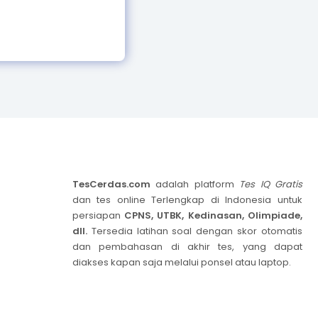
TesCerdas.com
adalah platform
Tes IQ Gratis
dan tes online Terlengkap di Indonesia untuk
persiapan
CPNS, UTBK, Kedinasan, Olimpiade,
dll.
Tersedia latihan soal dengan skor otomatis
dan pembahasan di akhir tes, yang dapat
diakses kapan saja melalui ponsel atau laptop.