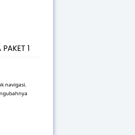
 PAKET 1
k navigasi.
mengubahnya