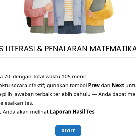
S LITERASI & PENALARAN MATEMATIKA
da 70 dengan Total waktu 105 menit
ktu secara efektif; gunakan tombol
Prev
dan
Next
untu
ap pilih jawaban terbaik terlebih dahulu — Anda dapat 
lesaikan tes.
i, Anda akan melihat
Laporan
Hasil Tes