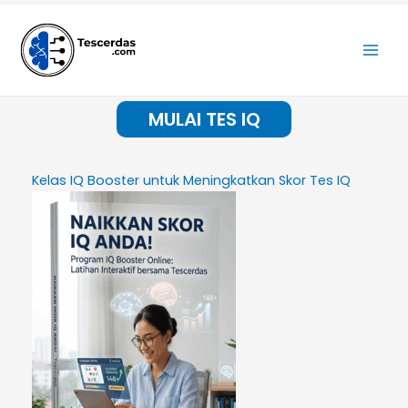
Lewati
ke
konten
MULAI TES IQ
Kelas IQ Booster untuk Meningkatkan Skor Tes IQ