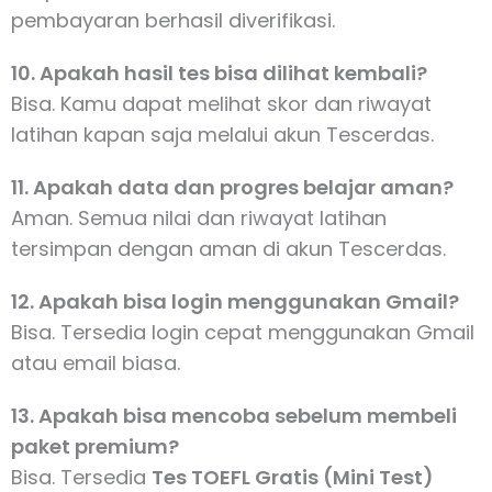
pembayaran berhasil diverifikasi.
10. Apakah hasil tes bisa dilihat kembali?
Bisa. Kamu dapat melihat skor dan riwayat
latihan kapan saja melalui akun Tescerdas.
11. Apakah data dan progres belajar aman?
Aman. Semua nilai dan riwayat latihan
tersimpan dengan aman di akun Tescerdas.
12. Apakah bisa login menggunakan Gmail?
Bisa. Tersedia login cepat menggunakan Gmail
atau email biasa.
13. Apakah bisa mencoba sebelum membeli
paket premium?
Bisa. Tersedia
Tes TOEFL Gratis (Mini Test)