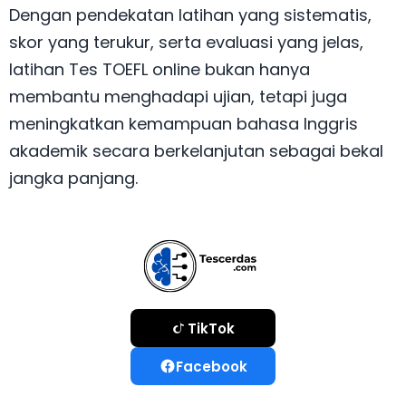
Dengan pendekatan latihan yang sistematis,
skor yang terukur, serta evaluasi yang jelas,
latihan Tes TOEFL online bukan hanya
membantu menghadapi ujian, tetapi juga
meningkatkan kemampuan bahasa Inggris
akademik secara berkelanjutan sebagai bekal
jangka panjang.
TikTok
Facebook