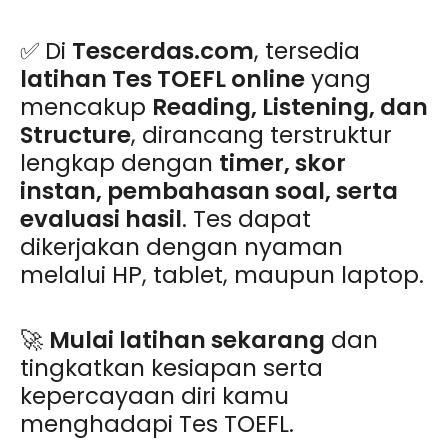
✅ Di
Tescerdas.com
, tersedia
latihan Tes TOEFL online
yang
mencakup
Reading, Listening, dan
Structure
, dirancang terstruktur
lengkap dengan
timer, skor
instan, pembahasan soal, serta
evaluasi hasil
. Tes dapat
dikerjakan dengan nyaman
melalui HP, tablet, maupun laptop.
🚀
Mulai latihan sekarang
dan
tingkatkan kesiapan serta
kepercayaan diri kamu
menghadapi Tes TOEFL.