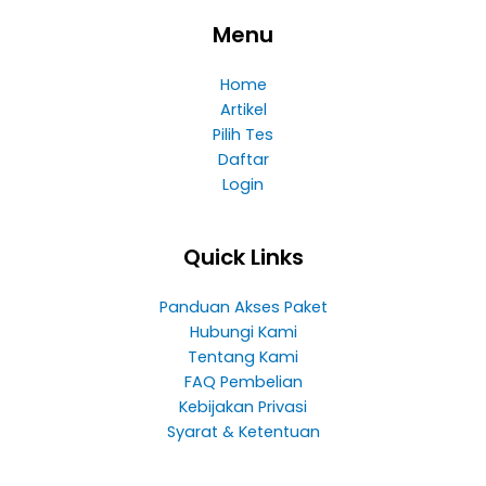
Menu
Home
Artikel
Pilih Tes
Daftar
Login
Quick Links
Panduan Akses Paket
Hubungi Kami
Tentang Kami
FAQ Pembelian
Kebijakan Privasi
Syarat & Ketentuan