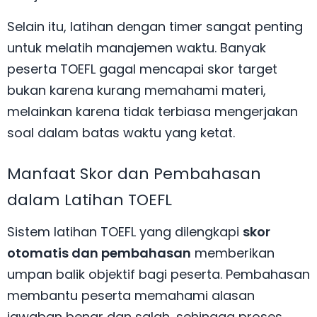
Selain itu, latihan dengan timer sangat penting
untuk melatih manajemen waktu. Banyak
peserta TOEFL gagal mencapai skor target
bukan karena kurang memahami materi,
melainkan karena tidak terbiasa mengerjakan
soal dalam batas waktu yang ketat.
Manfaat Skor dan Pembahasan
dalam Latihan TOEFL
Sistem latihan TOEFL yang dilengkapi
skor
otomatis dan pembahasan
memberikan
umpan balik objektif bagi peserta. Pembahasan
membantu peserta memahami alasan
jawaban benar dan salah, sehingga proses