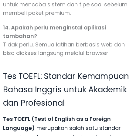
untuk mencoba sistem dan tipe soal sebelum
membeli paket premium.
14. Apakah perlu menginstal aplikasi
tambahan?
Tidak perlu. Semua latihan berbasis web dan
bisa diakses langsung melalui browser.
Tes TOEFL: Standar Kemampuan
Bahasa Inggris untuk Akademik
dan Profesional
Tes TOEFL (Test of English as a Foreign
Language)
merupakan salah satu standar