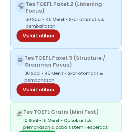
Tes TOEFL Paket 2 (Listening
🎧
Focus)
30 Soal • 45 Menit • Skor otomatis &
pembahasan
Mulai Latihan
Tes TOEFL Paket 3 (Structure /
🧩
Grammar Focus)
30 Soal • 45 Menit • Skor otomatis &
pembahasan
Mulai Latihan
Tes TOEFL Gratis (Mini Test)
🎁
10 Soal • 15 Menit • Cocok untuk
pemanasan & coba sistem Tescerdas