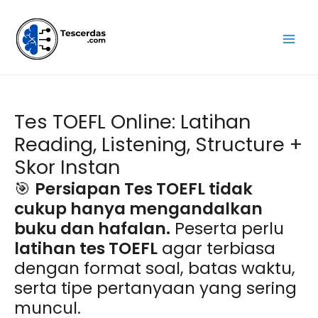
Lewati
ke
konten
Tes TOEFL Online: Latihan
Reading, Listening, Structure +
Skor Instan
🎯
Persiapan Tes TOEFL tidak
cukup hanya mengandalkan
buku dan hafalan.
Peserta perlu
latihan tes TOEFL
agar terbiasa
dengan format soal, batas waktu,
serta tipe pertanyaan yang sering
muncul.