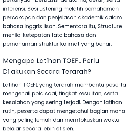
inferensi. Sesi Listening melatih pemahaman
percakapan dan penjelasan akademik dalam
bahasa Inggris lisan. Sementara itu, Structure
menilai ketepatan tata bahasa dan
pemahaman struktur kalimat yang benar.
Mengapa Latihan TOEFL Perlu
Dilakukan Secara Terarah?
Latihan TOEFL yang terarah membantu peserta
mengenali pola soal, tingkat kesulitan, serta
kesalahan yang sering terjadi. Dengan latihan
rutin, peserta dapat mengetahui bagian mana
yang paling lemah dan memfokuskan waktu
belajar secara lebih efisien.