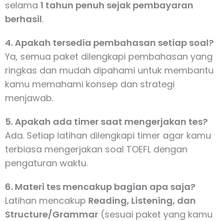
selama
1 tahun penuh sejak pembayaran
berhasil
.
4. Apakah tersedia pembahasan setiap soal?
Ya, semua paket dilengkapi pembahasan yang
ringkas dan mudah dipahami untuk membantu
kamu memahami konsep dan strategi
menjawab.
5. Apakah ada timer saat mengerjakan tes?
Ada. Setiap latihan dilengkapi timer agar kamu
terbiasa mengerjakan soal TOEFL dengan
pengaturan waktu.
6. Materi tes mencakup bagian apa saja?
Latihan mencakup
Reading, Listening, dan
Structure/Grammar
(sesuai paket yang kamu