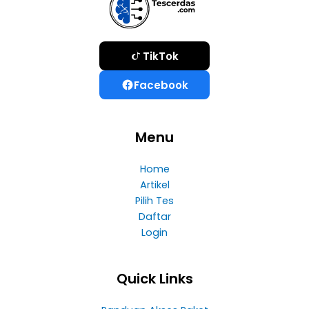
TikTok
Facebook
Menu
Home
Artikel
Pilih Tes
Daftar
Login
Quick Links