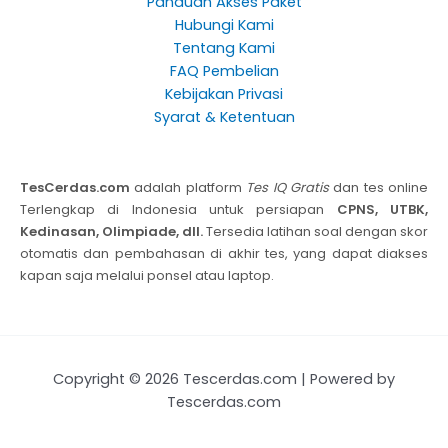
Panduan Akses Paket
Hubungi Kami
Tentang Kami
FAQ Pembelian
Kebijakan Privasi
Syarat & Ketentuan
TesCerdas.com
adalah platform
Tes IQ Gratis
dan tes online
Terlengkap di Indonesia untuk persiapan
CPNS, UTBK,
Kedinasan, Olimpiade, dll.
Tersedia latihan soal dengan skor
otomatis dan pembahasan di akhir tes, yang dapat diakses
kapan saja melalui ponsel atau laptop.
Copyright © 2026 Tescerdas.com | Powered by
Tescerdas.com